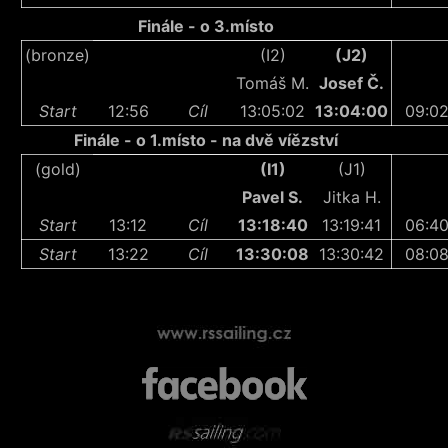
Finále - o 3.místo
(bronze)
(I2)
(J2)
Tomáš M.
Josef Č.
Start
12:56
Cíl
13:05:02
13:04:00
09:0
Finále - o 1.místo - na dvě víězství
(gold)
(I1)
(J1)
Pavel S.
Jitka H.
Start
13:12
Cíl
13:18:40
13:19:41
06:4
Start
13:22
Cíl
13:30:08
13:30:42
08:0