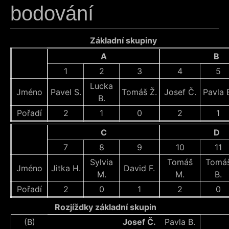
bodování
Základní skupiny
A
B
1
2
3
4
5
Lucka
Jméno
Pavel S.
Tomáš Ž.
Josef Č.
Pavla 
B.
Pořadí
2
1
0
2
1
C
D
7
8
9
10
11
Sylvia
Tomáš
Tomá
Jméno
Jitka H.
David F.
M.
M.
B.
Pořadí
2
0
1
2
0
Rozjíždky základní skupin
(B)
Josef Č.
Pavla B.