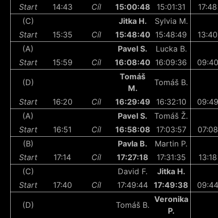
Start
14:43
Cíl
15:00:48
15:01:31
17:48
(C)
Jitka H.
Sylvia M.
Start
15:35
Cíl
15:48:40
15:48:49
13:40
(A)
Pavel S.
Lucka B.
Start
15:59
Cíl
16:08:40
16:09:36
09:4
Tomáš
(D)
Tomáš B.
M.
Start
16:20
Cíl
16:29:49
16:32:10
09:4
(A)
Pavel S.
Tomáš Ž.
Start
16:51
Cíl
16:58:08
17:03:57
07:08
(B)
Pavla B.
Martin P.
Start
17:14
Cíl
17:27:18
17:31:35
13:18
(C)
David F.
Jitka H.
Start
17:40
Cíl
17:49:44
17:49:38
09:4
Veronika
(D)
Tomáš B.
P.