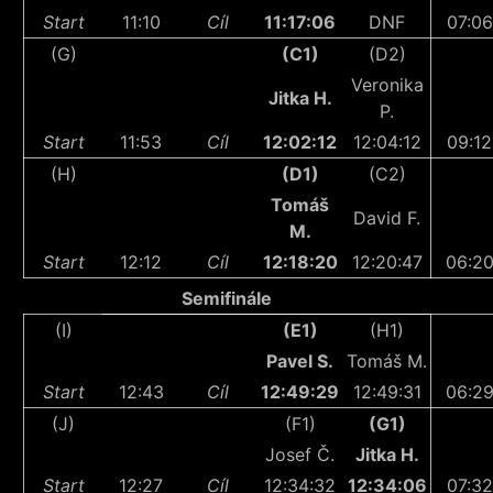
Start
11:10
Cíl
11:17:06
DNF
07:06
(G)
(C1)
(D2)
Veronika
Jitka H.
P.
Start
11:53
Cíl
12:02:12
12:04:12
09:12
(H)
(D1)
(C2)
Tomáš
David F.
M.
Start
12:12
Cíl
12:18:20
12:20:47
06:2
Semifinále
(I)
(E1)
(H1)
Pavel S.
Tomáš M.
Start
12:43
Cíl
12:49:29
12:49:31
06:2
(J)
(F1)
(G1)
Josef Č.
Jitka H.
Start
12:27
Cíl
12:34:32
12:34:06
07:32