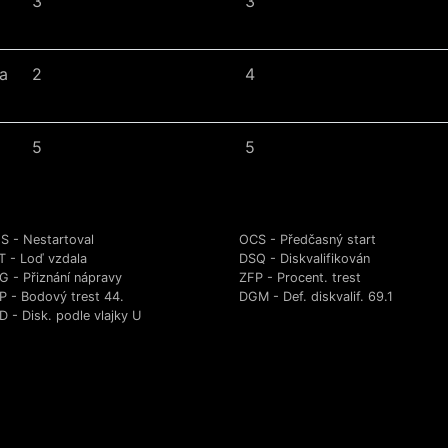
3
3
a
2
4
5
5
S - Nestartoval
OCS - Předčasný start
T - Loď vzdala
DSQ - Diskvalifikován
G - Přiznání nápravy
ZFP - Procent. trest
P - Bodový trest 44.
DGM - Def. diskvalif. 69.1
 - Disk. podle vlajky U