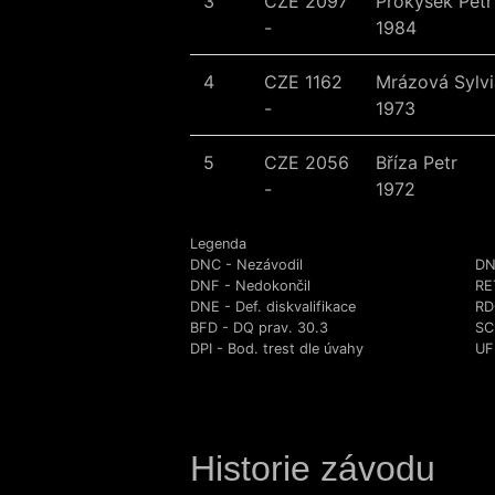
3
CZE 2097
Prokýšek Petr
-
1984
4
CZE 1162
Mrázová Sylvi
-
1973
5
CZE 2056
Bříza Petr
-
1972
Legenda
DNC - Nezávodil
DN
DNF - Nedokončil
RE
DNE - Def. diskvalifikace
RD
BFD - DQ prav. 30.3
SC
DPI - Bod. trest dle úvahy
UFD
Historie závodu