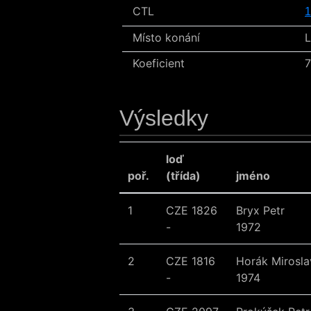
CTL
1
Místo konání
L
Koeficient
7
Výsledky
loď
poř.
(třída)
jméno
1
CZE 1826
Bryx Petr
-
1972
2
CZE 1816
Horák Mirosla
-
1974