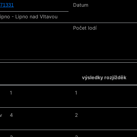
Datum
71331
ipno - Lipno nad Vltavou
Počet lodí
výsledky rozjížděk
1
1
v
4
2