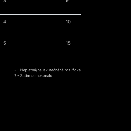
3
9
4
10
5
15
- - Neplatná/neuskutečněná rozjíždka
? - Zatím se nekonalo