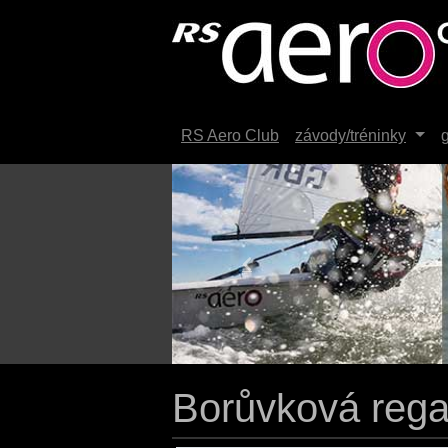
RS Aero Club
závody/tréninky
g
Previous
Borůvková rega