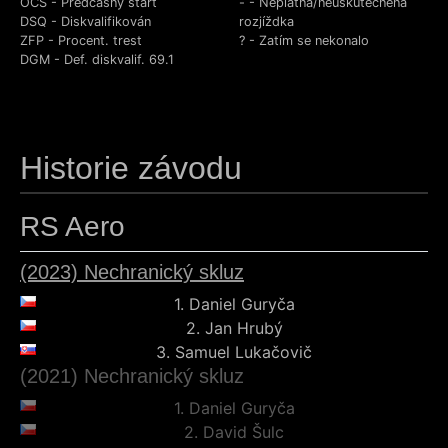
OCS - Předčasný start
- - Neplatná/neuskutečněná
DSQ - Diskvalifikován
rozjíždka
ZFP - Procent. trest
? - Zatím se nekonalo
DGM - Def. diskvalif. 69.1
Historie závodu
RS Aero
(2023) Nechranický skluz
1.
Daniel Guryča
2.
Jan Hrubý
3.
Samuel Lukačovič
(2021) Nechranický skluz
1.
Daniel Guryča
2.
David Šulc