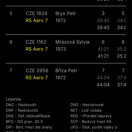
5
CZE 1826
Bryx Petr
3
5
RS Aero 7
1972
39:45
34:07
39:45
34:07
6
CZE 1162
Mrázová Sylvia
6
6
RS Aero 7
1973
41:21
35:20
41:21
35:20
7
CZE 2956
Bříza Petr
7
7
RS Aero 7
1972
44:04
37:49
44:04
37:49
Legenda
DNC - Nezávodil
DNS - Nestartoval
DNF - Nedokončil
RET - Loď vzdala
DNE - Def. diskvalifikace
RDG - Přiznání nápravy
BFD - DQ prav. 30.3
SCP - Bodový trest 44.
DPI - Bod. trest dle úvahy
UFD - Disk. podle vlajky U