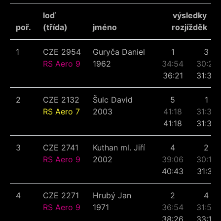
loď
výsledky
poř.
(třída)
jméno
rozjížděk
1
CZE 2954
Guryča Daniel
1
3
RS Aero 9
1962
34:54
30:21
36:21
31:36
2
CZE 2132
Šulc David
5
1
RS Aero 7
2003
41:18
31:38
41:18
31:38
3
CZE 2741
Kuthan ml. Jiří
4
2
RS Aero 9
2002
39:06
30:16
40:43
31:31
4
CZE 2271
Hrubý Jan
2
4
RS Aero 9
1971
36:54
31:54
38:26
33:13