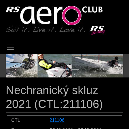
Previous
Next
Nechranický skluz
2021 (CTL:211106)
CTL
211106