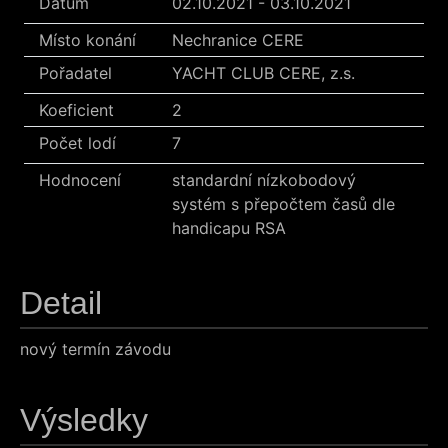
Datum
02.10.2021 - 03.10.2021
Místo konání
Nechranice CERE
Pořadatel
YACHT CLUB CERE, z.s.
Koeficient
2
Počet lodí
7
Hodnocení
standardní nízkobodový
systém s přepočtem časů dle
handicapu RSA
Detail
nový termín závodu
Výsledky