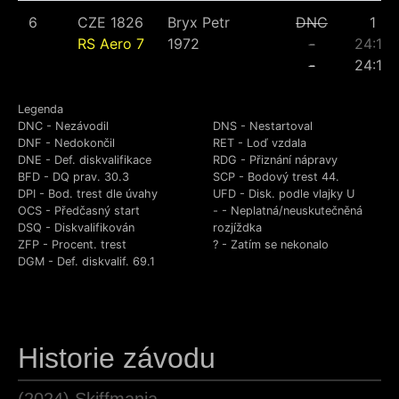
6
CZE 1826
Bryx Petr
DNC
1
RS Aero 7
1972
-
24:10
-
24:10
Legenda
DNC - Nezávodil
DNS - Nestartoval
DNF - Nedokončil
RET - Loď vzdala
DNE - Def. diskvalifikace
RDG - Přiznání nápravy
BFD - DQ prav. 30.3
SCP - Bodový trest 44.
DPI - Bod. trest dle úvahy
UFD - Disk. podle vlajky U
OCS - Předčasný start
- - Neplatná/neuskutečněná
DSQ - Diskvalifikován
rozjíždka
ZFP - Procent. trest
? - Zatím se nekonalo
DGM - Def. diskvalif. 69.1
Historie závodu
(2024) Skiffmania