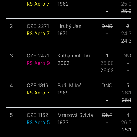
RS Aero 7
1962
-
25:02
-
25:02
2
CZE 2271
Hrubý Jan
DNC
2
RS Aero 7
1971
-
24:34
-
24:34
3
CZE 2471
Kuthan ml. Jiří
1
DNC
RS Aero 9
2002
25:00
-
26:02
-
4
CZE 1816
Buřil Miloš
DNC
5
RS Aero 7
1969
-
26:17
-
26:17
5
CZE 1162
Mrázová Sylvia
DNF
4
RS Aero 5
1973
-
26:58
-
25:12