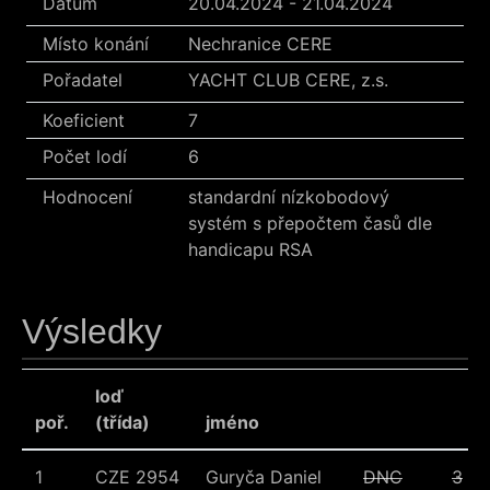
Datum
20.04.2024 - 21.04.2024
Místo konání
Nechranice CERE
Pořadatel
YACHT CLUB CERE, z.s.
Koeficient
7
Počet lodí
6
Hodnocení
standardní nízkobodový
systém s přepočtem časů dle
handicapu RSA
Výsledky
loď
poř.
(třída)
jméno
1
CZE 2954
Guryča Daniel
DNC
3