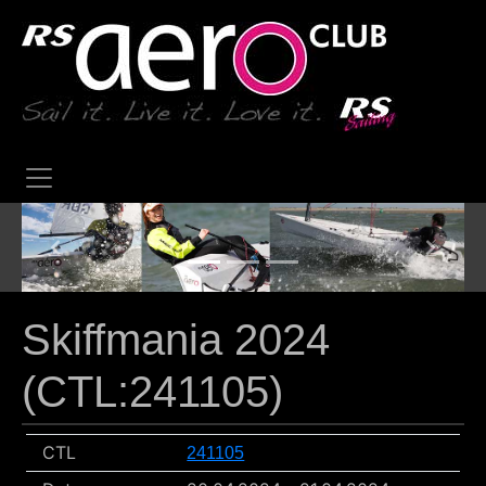
Previous
Next
Skiffmania 2024
(CTL:241105)
CTL
241105