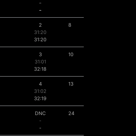
-
-
2
8
31:20
31:20
3
10
31:01
32:18
4
13
31:02
32:19
DNC
24
-
-