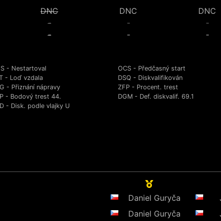
DNC
DNC
DNC
-
-
-
-
-
-
S - Nestartoval
OCS - Předčasný start
T - Loď vzdala
DSQ - Diskvalifikován
G - Přiznání nápravy
ZFP - Procent. trest
P - Bodový trest 44.
DGM - Def. diskvalif. 69.1
 - Disk. podle vlajky U
Daniel Guryča
Daniel Guryča