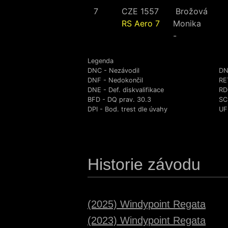
7
CZE 1557
Brožová
RS Aero 7
Monika
-
Legenda
DNC - Nezávodil
DN
DNF - Nedokončil
RE
DNE - Def. diskvalifikace
RD
BFD - DQ prav. 30.3
SC
DPI - Bod. trest dle úvahy
UFD
Historie závodu
(2025) Windypoint Regata
(2023) Windypoint Regata