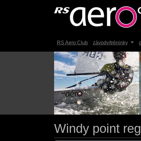
RS Aero Club
závody/tréninky
g
Previous
Windy point re