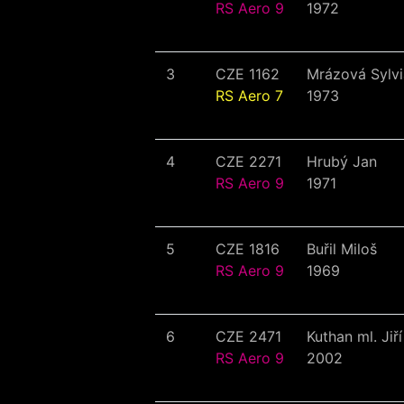
RS Aero 9
1972
3
CZE 1162
Mrázová Sylvi
RS Aero 7
1973
4
CZE 2271
Hrubý Jan
RS Aero 9
1971
5
CZE 1816
Buřil Miloš
RS Aero 9
1969
6
CZE 2471
Kuthan ml. Jiří
RS Aero 9
2002