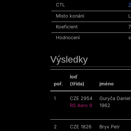
CTL
2
Místo konání
L
Koeficient
7
Hodnocení
s
Výsledky
loď
poř.
(třída)
jméno
1
CZE 2954
Guryča Daniel
RS Aero 9
1962
2
CZE 1826
Bryx Petr