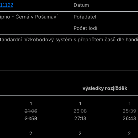
Datum
11122
ipno - Černá v Pošumaví
Pořadatel
Počet lodí
tandardní nízkobodový systém s přepočtem časů dle hand
výsledky rozjížděk
1
1
1
21:06
26:08
25:39
21:58
27:13
26:43
2
2
2