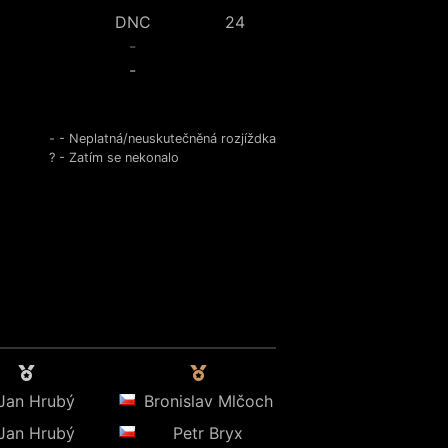
DNC
24
-
-
- - Neplatná/neuskutečněná rozjíždka
? - Zatím se nekonalo
Jan Hrubý
Bronislav Mlčoch
Jan Hrubý
Petr Bryx