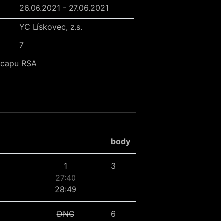
26.06.2021 - 27.06.2021
YC Lískovec, z.s.
7
icapu RSA
body
1
3
27:40
28:49
DNC
6