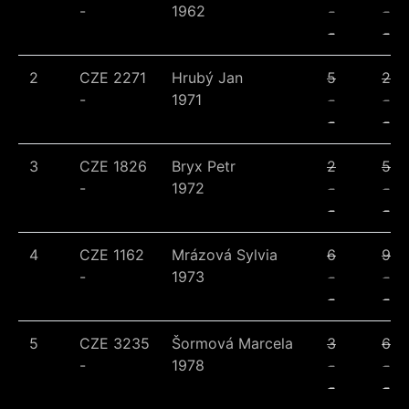
-
1962
-
-
-
-
2
CZE 2271
Hrubý Jan
5
2
-
1971
-
-
-
-
3
CZE 1826
Bryx Petr
2
5
-
1972
-
-
-
-
4
CZE 1162
Mrázová Sylvia
6
9
-
1973
-
-
-
-
5
CZE 3235
Šormová Marcela
3
6
-
1978
-
-
-
-