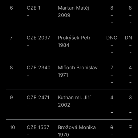
6
CZE 1
Martan Matěj
8
8
-
2009
-
-
-
-
7
CZE 2097
Prokýšek Petr
DNC
DNC
-
1984
-
-
-
-
8
CZE 2340
Mlčoch Bronislav
7
4
-
1971
-
-
-
-
9
CZE 2471
Kuthan ml. Jiří
4
3
-
2002
-
-
-
-
10
CZE 1557
Brožová Monika
9
7
-
1970
-
-