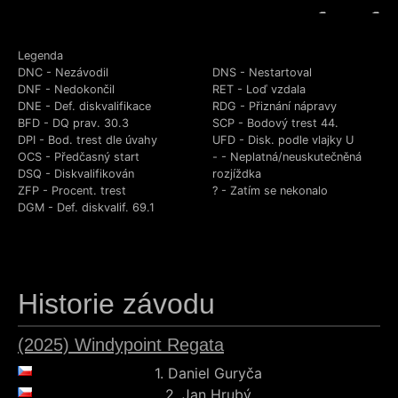
-
-
Legenda
DNC - Nezávodil
DNS - Nestartoval
DNF - Nedokončil
RET - Loď vzdala
DNE - Def. diskvalifikace
RDG - Přiznání nápravy
BFD - DQ prav. 30.3
SCP - Bodový trest 44.
DPI - Bod. trest dle úvahy
UFD - Disk. podle vlajky U
OCS - Předčasný start
- - Neplatná/neuskutečněná
DSQ - Diskvalifikován
rozjíždka
ZFP - Procent. trest
? - Zatím se nekonalo
DGM - Def. diskvalif. 69.1
Historie závodu
(2025) Windypoint Regata
1.
Daniel Guryča
2.
Jan Hrubý