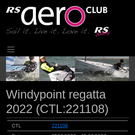
Previous
Next
Windypoint regatta
2022 (CTL:221108)
CTL
221108