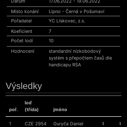
Datum
17.06.2022 - 19.06.2022
Místo konání
Lipno - Černá v Pošumaví
Pořadatel
YC Lískovec, z.s.
Koeficient
7
Počet lodí
10
Hodnocení
standardní nízkobodový
systém s přepočtem časů dle
handicapu RSA
Výsledky
loď
poř.
(třída)
jméno
1
CZE 2954
Guryča Daniel
1
1